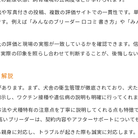
犬の健康状態、飼育環境の公開度などが挙げられます。
実際の体験談が語るブリーダーのリアル
談や写真付きの投稿、複数の評価サイトでの一貫性です。
ブリーダー体験談から分かる選び方のポイント
す。例えば「みんなのブリーダー 口コミ 書き方」や「み
購入者の評価が示すブリーダーの信頼性
。
みんなのブリーダートラブル実例と対策
上の評価と現場の実態が一致しているかを確認できます。
口コミでよく見るブリーダー苦情の傾向
と実際の印象を照らし合わせて判断することが、後悔しな
ブリーダー売れ残り問題と体験談の重要性
トラブル回避に役立つ評価情報の使い方
を解説
ブリーダーのトラブル例と評価情報の活用法
があります。まず、犬舎の衛生管理が徹底されており、犬
みんなのブリーダー評判から学ぶ注意点
開示し、ワクチン接種や遺伝病の説明も明確に行ってくれま
評価の高いブリーダーの選び方とチェック法
法や犬種特有の注意点を丁寧に説明してくれる点も特徴で
ブリーダー審査落ちの背景にある理由を知る
高いブリーダーは、契約内容やアフターサポートについて
口コミと評価でトラブルを未然に防ぐコツ
も親身に対応し、トラブルが起きた際も誠実に対応します