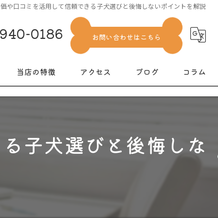
評価や口コミを活用して信頼できる子犬選びと後悔しないポイントを解説
1940-0186
お問い合わせはこちら
当店の特徴
アクセス
ブログ
コラム
犬
ミニチュアシュナウザー
きる子犬選びと後悔しな
トイプードル
子犬販売
見学