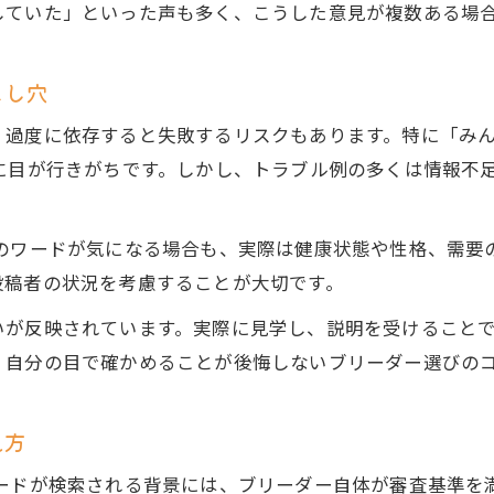
購入前に押さえたいブリーダーの大切なポイント
していた」といった声も多く、こうした意見が複数ある場
ブリーダーから犬を買う前のチェック事項
口コミと評価から購入前に知るべき注意点
とし穴
ブリーダーの飼育環境や説明内容の確認法
、過度に依存すると失敗するリスクもあります。特に「みん
みんなのブリーダー売れ残り事情と対策
に目が行きがちです。しかし、トラブル例の多くは情報不
引退犬の特徴や性格も事前に確認しよう
ブリーダー選択で後悔しないための実践的ヒント
どのワードが気になる場合も、実際は健康状態や性格、需要
後悔しないブリーダー選びの実践ノウハウ
投稿者の状況を考慮することが大切です。
口コミと評価を活かす子犬選びのコツ
いが反映されています。実際に見学し、説明を受けること
ブリーダー評判悪い場合の判断ポイント
、自分の目で確かめることが後悔しないブリーダー選びの
ブリーダー口コミの正しい読み取り方
購入後も安心できるブリーダーの条件とは
見方
ワードが検索される背景には、ブリーダー自体が審査基準を