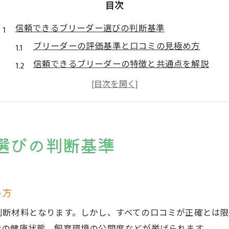
目次
信頼できるブリーダー選びの判断基準
ブリーダーの評価基準と口コミの見極め方
信頼できるブリーダーの特徴と共通点を解説
口コミから分かるブリーダー選びの落とし穴
ブリーダー審査落ちの理由と信頼性の見方
良いブリーダーを見分けるためのチェックリスト
口コミと評価を見極め失敗しない方法
選びの判断基準
ブリーダー口コミの信頼度を見抜くコツ
評価が悪いブリーダーの特徴と注意点
みんなのブリーダー口コミ書き方と注意事項
め方
悪質なブリーダーを口コミで見分ける方法
判断材料となります。しかし、すべての口コミが正確とは
ブリーダー評判とトラブル事例のチェック方法